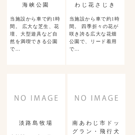
海峡公園
わじ花さじき
当施設から車で約1時
当施設から車で約1時
間。 広大な芝生、花
間。 四季折々の花が
壇、大型遊具など自
咲き誇る広大な花畑
然を満喫できる公園
公園で、リード着用
で…
で…
淡路島牧場
南あわじ市ドッ
グラン・飛行犬