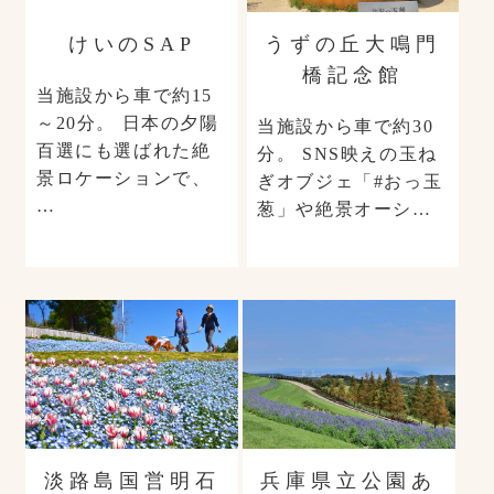
けいのSAP
うずの丘大鳴門
橋記念館
当施設から車で約15
～20分。 日本の夕陽
当施設から車で約30
百選にも選ばれた絶
分。 SNS映えの玉ね
景ロケーションで、
ぎオブジェ「#おっ玉
…
葱」や絶景オーシ…
淡路島国営明石
兵庫県立公園あ