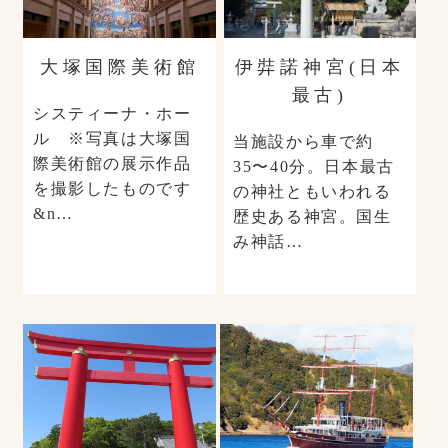
大塚国際美術館
伊弉諾神宮(日本
最古)
システィーナ・ホー
ル ※写真は大塚国
当施設から車で約
際美術館の展示作品
35〜40分。日本最古
を撮影したものです
の神社ともいわれる
&n…
歴史ある神宮。国生
み神話…